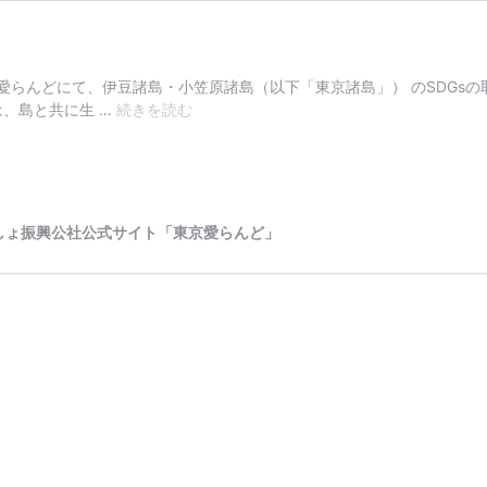
京愛らんどにて、伊豆諸島・小笠原諸島（以下「東京諸島」） のSDGsの
東
、島と共に生 …
続きを読む
京
愛
ら
ん
ど
しょ振興公社公式サイト「東京愛らんど」
SDGs
ギ
ャ
ラ
リ
ー
第
1
弾