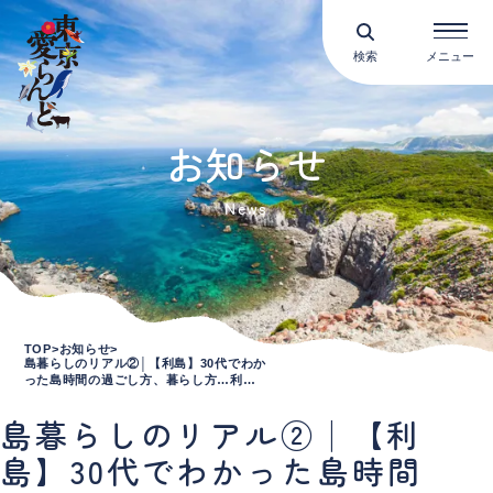
検索
メニュー
お知らせ
News
TOP
お知らせ
島暮らしのリアル②│【利島】30代でわか
った島時間の過ごし方、暮らし方…利島
村漁業協同組合 池原優太さん
島暮らしのリアル②│【利
島】30代でわかった島時間