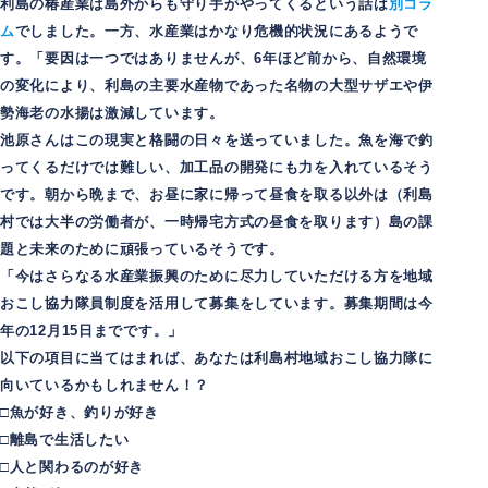
利島の椿産業は島外からも守り手がやってくるという話は
別コラ
ム
でしました。一方、水産業はかなり危機的状況にあるようで
す。「要因は一つではありませんが、6年ほど前から、自然環境
の変化により、利島の主要水産物であった名物の大型サザエや伊
勢海老の水揚は激減しています。
池原さんはこの現実と格闘の日々を送っていました。魚を海で釣
ってくるだけでは難しい、加工品の開発にも力を入れているそう
です。朝から晩まで、お昼に家に帰って昼食を取る以外は（利島
村では大半の労働者が、一時帰宅方式の昼食を取ります）島の課
題と未来のために頑張っているそうです。
「今はさらなる水産業振興のために尽力していただける方を地域
おこし協力隊員制度を活用して募集をしています。募集期間は今
年の12月15日までです。」
以下の項目に当てはまれば、あなたは利島村地域おこし協力隊に
向いているかもしれません！？
□魚が好き、釣りが好き
□離島で生活したい
□人と関わるのが好き