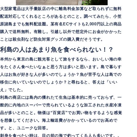
大型家電品は大手量販店の中に離島料金加算など取られずに無料
配送対応してくれるところがあるとのこと。調べてみたら、小笠
原諸島までも無料配送圏。某有名ECサイトも2,000円以上の商品
購入で送料無料。有難し。引越し以外で想定外にお金がかかった
ことは殺虫剤など防虫対策グッズの購入費だそうです。
利島の人はあまり魚を食べられない
！？
本州から東京の島に観光客として旅をするなら、おいしい海の幸
をたくさん食べたいなぁと思う方は多いと思います。島で暮らす
人はお魚が好きな人が多いのでしょうか？魚が苦手な人は島での
移住に向いていないのでしょうか？と尋ねると、答えは「いい
え」でした。
利島の商店には島内の獲れたて生魚は基本的に売っておらず、一
般的に内地のスーパーで売られているような加工された水産冷凍
品が多いとのこと。物価は“百貨店”でお買い物をするような感覚
を想像してください。海上輸送費がかかっているのでお高めで
す。と、ユニークな回答。
刺身を食べたい時は、目の前の海で釣ってくる人も多いです。。