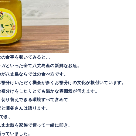
段の食事を覗いてみると…
ナガといった全て八丈島産の新鮮なお魚。
のが八丈島ならではの食べ方です。
お裾分けいただく機会が多くお裾分けの文化が根付いています。
お裾分けをしたりとても温かな雰囲気が伺えます。
、切り替えできる環境すべて含めて
だと瀬谷さんは語ります。
でき、
八丈太鼓を家族で習って一緒に叩き、
語っていました。