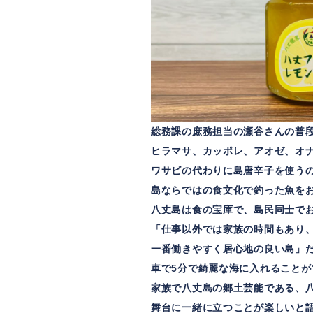
総務課の庶務担当の瀬谷さんの普
ヒラマサ、カッポレ、アオゼ、オ
ワサビの代わりに島唐辛子を使う
島ならではの食文化で釣った魚を
八丈島は食の宝庫で、島民同士で
「仕事以外では家族の時間もあり
一番働きやすく居心地の良い島」
車で5分で綺麗な海に入れることが
家族で八丈島の郷土芸能である、
舞台に一緒に立つことが楽しいと