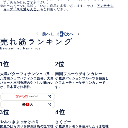
す。あらかじめご了承下さい。
ホームページに掲載していない商品も多数ございます。ぜひ、
アンテナシ
ョップ「東京愛らんど」
もご利用ください。
前へ
1
…
3
4
5
次へ
売れ筋ランキング
Bestselling Rankings
1位
2位
大島バターフィナンシェ（5個
南国フルーツチキンカレー
入）
八芳園シェフパティシエ監修。大島
小笠原パッションフルーツを使用し
大島
小笠原
バターと本和香糖のやさしい味わい
たフルーティーなチキンカレーで
が、日本茶と好相性。
す。
3位
4位
やみつきぶっかけのり
さくピー
国産のばらのりを伊豆諸島の塩で味
小笠原島レモンを使用したうま塩味
神津島
小笠原