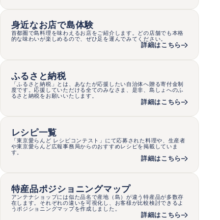
身近なお店で島体験
首都圏で島料理を味わえるお店をご紹介します。どの店舗でも本格
的な味わいが楽しめるので、ぜひ足を運んでみてください。
詳細はこちら
ふるさと納税
「ふるさと納税」とは、あなたが応援したい自治体へ贈る寄付金制
度です。応援していただける全てのみなさま、是非、島しょへのふ
るさと納税をお願いいたします。
詳細はこちら
レシピ一覧
「東京愛らんど レシピコンテスト」にて応募された料理や、生産者
や東京愛らんど広報事務局からのおすすめレシピを掲載していま
す。
詳細はこちら︎
特産品ポジショニングマップ
アンテナショップには似た品名で産地（島）が違う特産品が多数存
在します。それぞれの違いを可視化し、お客様が比較検討できるよ
うポジショニングマップを作成しました。
詳細はこちら︎