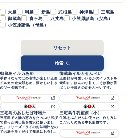
大島
利島
新島
式根島
神津島
三宅島
御蔵島
青ヶ島
八丈島
小笠原諸島（父島）
小笠原諸島（母島）
リセット
検索
御蔵島イルカあめ
御蔵島イルカせんべい
手作りならではの表情が楽しい正面
正面顔が可愛いいるかのイラストを
御蔵島
御蔵島
イルカの金太郎あめ。懐かしい甘さ
焼印に。ほんのり甘く、そば粉が香
のソーダ味です。
ばしい手焼きの瓦せんべいです。
三宅島のあしたば味噌汁
三宅島牛乳煎餅（小）
三宅島で太陽の恵みをたっぷり浴び
牛乳をふんだんに使った、作り方に
三宅島
三宅島
て育った明日葉を贅沢に使いまし
こだわりのある牛乳煎餅です。
た。フリーズドライのお味噌汁なの
でお湯を注ぐだけで簡単にお召し上
がりいただけます。